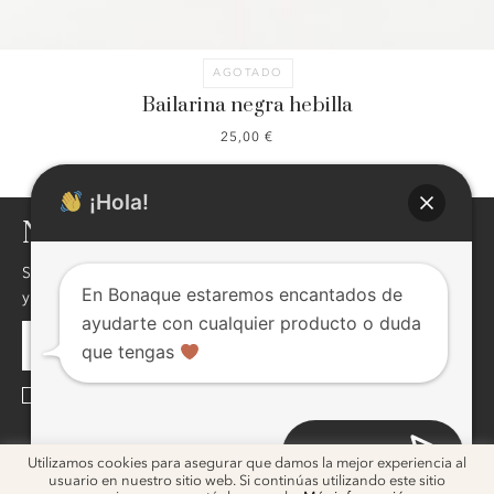
AGOTADO
Bailarina negra hebilla
25,00
€
¡Hola!
NEWSLETTER
Si quieres enterarte de nuestras novedades,descuentos,eventos
En Bonaque estaremos encantados de
y mucho más ! inscribite, seguro te va a interesar !
ayudarte con cualquier producto o duda
que tengas
He leído y acepto la
Política de Privacidad
Abrir chat
ig
ig
Utilizamos cookies para asegurar que damos la mejor experiencia al
usuario en nuestro sitio web. Si continúas utilizando este sitio
2026 © Bonaque. Diseño
Melon Blanc