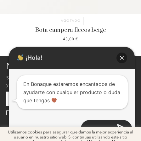
AGOTADO
Bota campera flecos beige
43,00
€
¡Hola!
NEWSLETTER
Si quieres enterarte de nuestras novedades,descuentos,eventos
En Bonaque estaremos encantados de
y mucho más ! inscribite, seguro te va a interesar !
ayudarte con cualquier producto o duda
que tengas
He leído y acepto la
Política de Privacidad
Abrir chat
ig
ig
Utilizamos cookies para asegurar que damos la mejor experiencia al
usuario en nuestro sitio web. Si continúas utilizando este sitio
2026 © Bonaque. Diseño
Melon Blanc