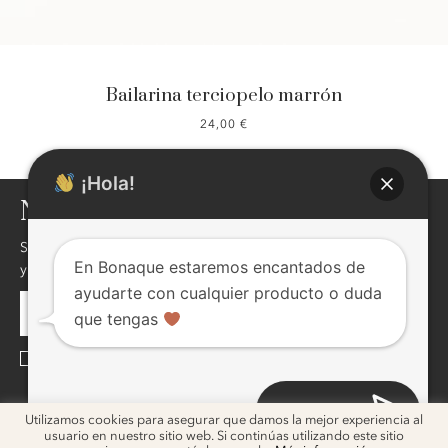
Bailarina terciopelo marrón
24,00
€
¡Hola!
NEWSLETTER
Si quieres enterarte de nuestras novedades,descuentos,eventos
En Bonaque estaremos encantados de
y mucho más ! inscribite, seguro te va a interesar !
ayudarte con cualquier producto o duda
que tengas
He leído y acepto la
Política de Privacidad
Abrir chat
ig
ig
Utilizamos cookies para asegurar que damos la mejor experiencia al
usuario en nuestro sitio web. Si continúas utilizando este sitio
2026 © Bonaque. Diseño
Melon Blanc