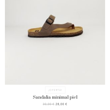
¡OFERTA!
Sandalia minimal piel
EL
EL
30,00
€
28,00
€
PRECIO
PRECIO