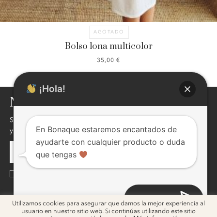
AGOTADO
Bolso lona multicolor
35,00
€
¡Hola!
NEWSLETTER
Si quieres enterarte de nuestras novedades,descuentos,eventos
En Bonaque estaremos encantados de
y mucho más ! inscribite, seguro te va a interesar !
ayudarte con cualquier producto o duda
que tengas
He leído y acepto la
Política de Privacidad
Abrir chat
ig
ig
Utilizamos cookies para asegurar que damos la mejor experiencia al
usuario en nuestro sitio web. Si continúas utilizando este sitio
2026 © Bonaque. Diseño
Melon Blanc