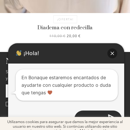
AGOTADO
¡OFERTA!
Diadema con redecilla
EL
EL
110,00
€
20,00
€
PRECIO
PRECIO
ORIGINAL
ACTUAL
ERA:
ES:
¡Hola!
110,00 €.
20,00 €.
NEWSLETTER
Si quieres enterarte de nuestras novedades,descuentos,eventos
En Bonaque estaremos encantados de
y mucho más ! inscribite, seguro te va a interesar !
ayudarte con cualquier producto o duda
que tengas
He leído y acepto la
Política de Privacidad
Abrir chat
ig
ig
Utilizamos cookies para asegurar que damos la mejor experiencia al
usuario en nuestro sitio web. Si continúas utilizando este sitio
2026 © Bonaque. Diseño
Melon Blanc