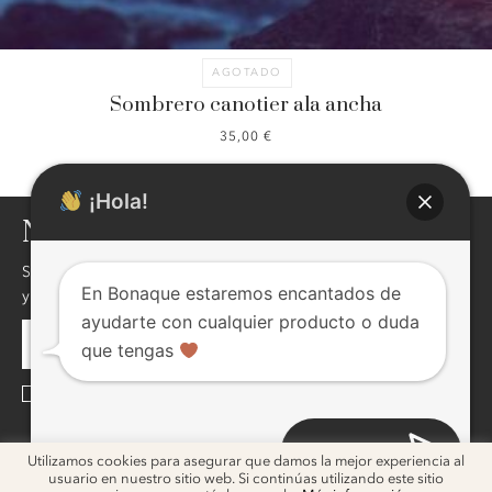
AGOTADO
Sombrero canotier ala ancha
35,00
€
¡Hola!
NEWSLETTER
Si quieres enterarte de nuestras novedades,descuentos,eventos
En Bonaque estaremos encantados de
y mucho más ! inscribite, seguro te va a interesar !
ayudarte con cualquier producto o duda
que tengas
He leído y acepto la
Política de Privacidad
Abrir chat
ig
ig
Utilizamos cookies para asegurar que damos la mejor experiencia al
usuario en nuestro sitio web. Si continúas utilizando este sitio
2026 © Bonaque. Diseño
Melon Blanc