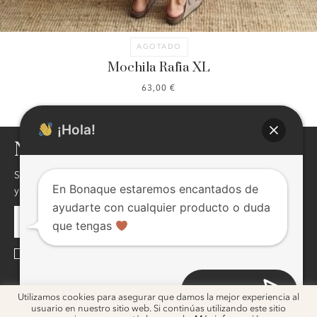
AGOTADO
Mochila Rafia XL
63,00
€
¡Hola!
NEWSLETTER
Si quieres enterarte de nuestras novedades,descuentos,eventos
En Bonaque estaremos encantados de
y mucho más ! inscribite, seguro te va a interesar !
ayudarte con cualquier producto o duda
que tengas
He leído y acepto la
Política de Privacidad
Abrir chat
ig
ig
Utilizamos cookies para asegurar que damos la mejor experiencia al
usuario en nuestro sitio web. Si continúas utilizando este sitio
2026 © Bonaque. Diseño
Melon Blanc