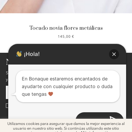
Tocado novia flores metálicas
145,00
€
¡Hola!
NEWSLETTER
Si quieres enterarte de nuestras novedades,descuentos,eventos
En Bonaque estaremos encantados de
y mucho más ! inscribite, seguro te va a interesar !
ayudarte con cualquier producto o duda
que tengas
He leído y acepto la
Política de Privacidad
Abrir chat
ig
ig
Utilizamos cookies para asegurar que damos la mejor experiencia al
usuario en nuestro sitio web. Si continúas utilizando este sitio
2026 © Bonaque. Diseño
Melon Blanc