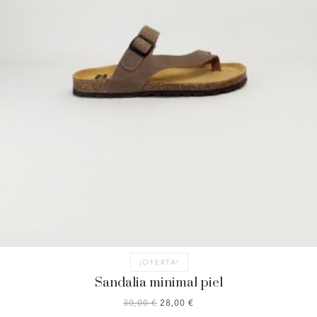
¡OFERTA!
Sandalia minimal piel
EL
EL
30,00
€
28,00
€
PRECIO
PRECIO