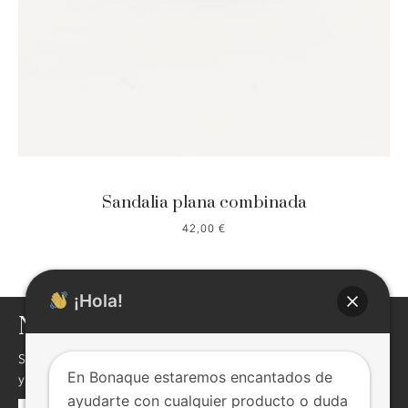
Sandalia plana combinada
42,00
€
¡Hola!
NEWSLETTER
Si quieres enterarte de nuestras novedades,descuentos,eventos
En Bonaque estaremos encantados de
y mucho más ! inscribite, seguro te va a interesar !
ayudarte con cualquier producto o duda