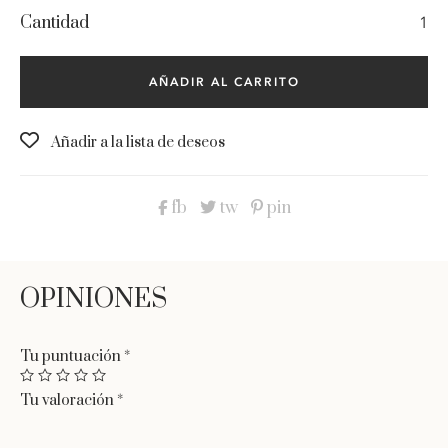
Sandalia
Suela:
goma antideslizante, plataforma ultra ligera.
cruzada
yute
Material:
piel interior y exterior yute.
cantidad
AÑADIR AL CARRITO
Tacón:
plataforma, altura 5cm.
Cierre:
hebilla tobillo.
Añadir a la lista de deseos
Tiempo de entrega:
de 2 a 7 días laborables.
fb
tw
pin
Tu puntuación
*
Tu valoración
*