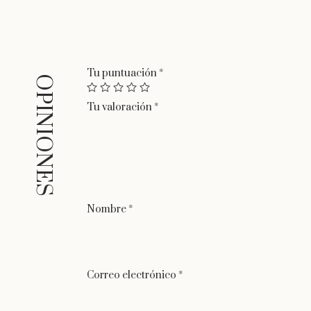
hecho a mano y las flores pueden variar de forma, no
quedan siempre igual.
Tiempo de entrega:
de 4 a 10 días laborables. Este
producto solo esta disponible en navidad.
Tu puntuación
*
Tu valoración
*
Nombre
*
Correo electrónico
*