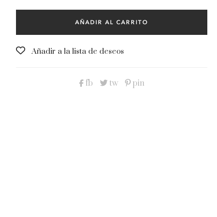
Green
cantidad
AÑADIR AL CARRITO
Añadir a la lista de deseos
fb
tw
pin