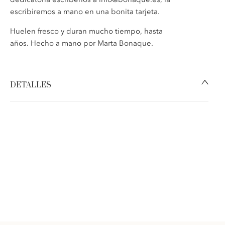
escribiremos a mano en una bonita tarjeta.
Huelen fresco y duran mucho tiempo, hasta
años. Hecho a mano por Marta Bonaque.
DETALLES
Corona adviento Green.
Colocación:
cinta de ante para colgar fácilmente.
Materiales:
la base de la corona es eucalipto y abeto
fresco, seca a los pocos días, combinada con paniculata
blanca preservada.
Medidas:
diámetro 40cm aprox, hueco del centro 16cm
aprox. El tamaño puede variar, ya que es un producto