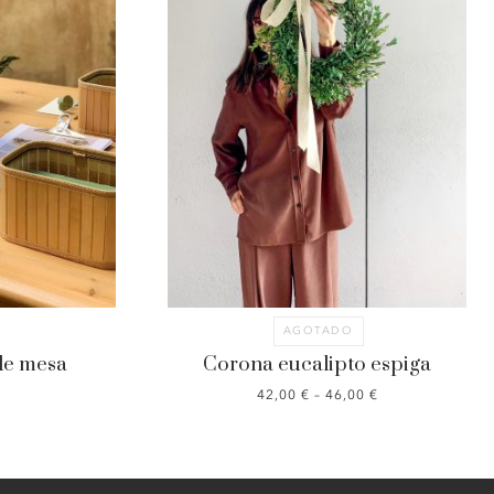
AGOTADO
 de mesa
Corona eucalipto espiga
42,00
€
–
46,00
€