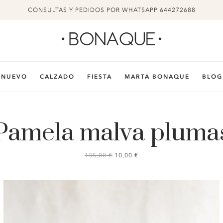
CONSULTAS Y PEDIDOS POR WHATSAPP 644272688
NUEVO
CALZADO
FIESTA
MARTA BONAQUE
BLOG
Pamela malva pluma
EL
EL
135,00
€
10,00
€
PRECIO
PRECIO
ORIGINAL
ACTUAL
ERA:
ES:
135,00 €.
10,00 €.