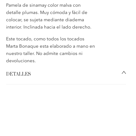
Pamela de sinamay color malva con
detalle plumas.
Muy cómoda y fácil de
colocar, se sujeta mediante diadema
interior.
Inclinada hacia el lado derecho
.
Este tocado, como todos los tocados
Marta Bonaque esta elaborado a mano en
nuestro taller. No admite cambios ni
devoluciones.
DETALLES
Pamela de sinamay, con detalle de plumas combinadas.
Colocación:
se sujeta mediante
una diadema, e
s
cómodo y fácil de colocar. Inclinada hacia el lado
derecho.
Materiales:
b
ase de sinamy con plumas biot.