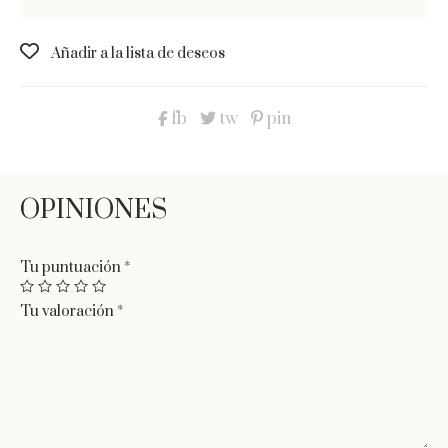
Colocación:
se sujeta mediante
goma elástica
. Es cómodo
y fácil de colocar.
Añadir a la lista de deseos
Materiales:
b
ase de polipropileno, lazo crin.
fb
tw
pin
Medidas:
a
ltura de la copa 7cm. Diámetro 45 cm
.
Tiempo de entrega:
De 2 a 7 días en península.
Tocado diseñado y elaborado a mano con mucha
delicadeza por
Marta Bonaque
.
Tu puntuación
*
Tu valoración
*