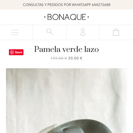
CONSULTAS Y PEDIDOS POR WHATSAPP 644272688
Pamela verde lazo
Save
EL
EL
139,00
€
20,00
€
PRECIO
PRECIO
ORIGINAL
ACTUAL
ERA:
ES:
139,00 €.
20,00 €.