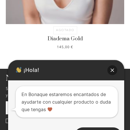
AGOTADO
Diadema Gold
145,00
€
¡Hola!
NEWSLETTER
Si quieres enterarte de nuestras novedades,descuentos,eventos
En Bonaque estaremos encantados de
y mucho más ! inscribite, seguro te va a interesar !
ayudarte con cualquier producto o duda
que tengas
He leído y acepto la
Política de Privacidad