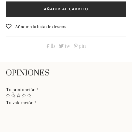
Suela:
goma antideslizante.
cantidad
AÑADIR AL CARRITO
Material:
piel interior y exterior, plantilla acolchada.
Tacón:
plataforma, altura 2cm.
Añadir a la lista de deseos
Tiempo de entrega:
de 2 a 7 días laborables
fb
tw
pin
Tu puntuación
*
Tu valoración
*