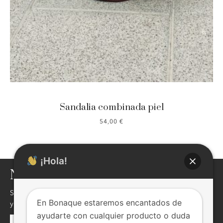
Sandalia combinada piel
54,00
€
¡Hola!
NEWSLETTER
Si quieres enterarte de nuestras novedades,descuentos,eventos
En Bonaque estaremos encantados de
y mucho más ! inscribite, seguro te va a interesar !
ayudarte con cualquier producto o duda